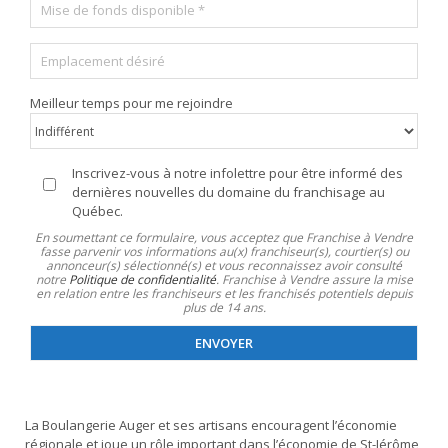
M
é
s
i
p
t
s
h
a
E
e
o
l
m
d
n
*
p
e
e
Meilleur temps pour me rejoindre
l
f
*
a
o
c
n
e
d
I
Inscrivez-vous à notre infolettre pour être informé des
m
s
n
dernières nouvelles du domaine du franchisage au
e
d
f
Québec.
n
i
o
En soumettant ce formulaire, vous acceptez que Franchise à Vendre
t
s
l
fasse parvenir vos informations au(x) franchiseur(s), courtier(s) ou
d
annonceur(s) sélectionné(s) et vous reconnaissez avoir consulté
p
e
é
notre
Politique de confidentialité
. Franchise à Vendre assure la mise
o
t
en relation entre les franchiseurs et les franchisés potentiels depuis
s
n
t
plus de 14 ans.
i
i
r
r
b
e
é
l
e
*
La Boulangerie Auger et ses artisans encouragent l’économie
régionale et joue un rôle important dans l’économie de St-Jérôme