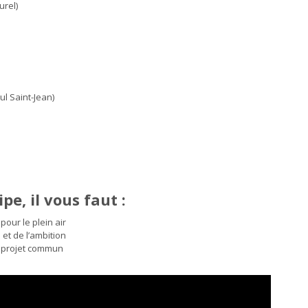
urel)
ul Saint-Jean)
pe, il vous faut :
our le plein air
et de l’ambition
n projet commun