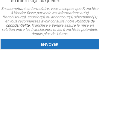
f
du franchisage au Québec.
p
n
o
o
En soumettant ce formulaire, vous acceptez que Franchise
t
l
à Vendre fasse parvenir vos informations au(x)
n
d
franchiseur(s), courtier(s) ou annonceur(s) sélectionné(s)
e
i
é
et vous reconnaissez avoir consulté notre
Politique de
t
b
confidentialité
. Franchise à Vendre assure la mise en
s
t
relation entre les franchiseurs et les franchisés potentiels
l
i
depuis plus de 14 ans.
r
e
r
e
*
é