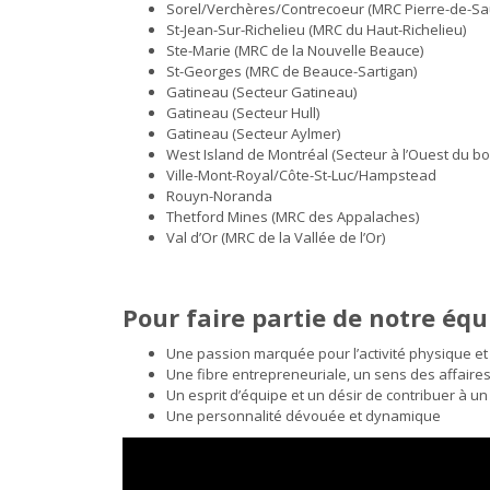
Sorel/Verchères/Contrecoeur (MRC Pierre-de-Sa
St-Jean-Sur-Richelieu (MRC du Haut-Richelieu)
Ste-Marie (MRC de la Nouvelle Beauce)
St-Georges (MRC de Beauce-Sartigan)
Gatineau (Secteur Gatineau)
Gatineau (Secteur Hull)
Gatineau (Secteur Aylmer)
West Island de Montréal (Secteur à l’Ouest du bo
Ville-Mont-Royal/Côte-St-Luc/Hampstead
Rouyn-Noranda
Thetford Mines (MRC des Appalaches)
Val d’Or (MRC de la Vallée de l’Or)
Pour faire partie de notre équi
Une passion marquée pour l’activité physique et p
Une fibre entrepreneuriale, un sens des affaires 
Un esprit d’équipe et un désir de contribuer à u
Une personnalité dévouée et dynamique