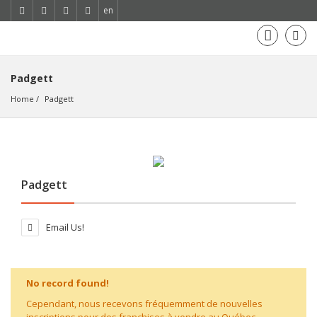
en
Padgett
Home
Padgett
Padgett
Email Us!
No record found!
Cependant, nous recevons fréquemment de nouvelles