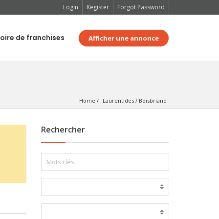
Login
Register
Forgot Password
oire de franchises
Afficher une annonce
Home
Laurentides
 / 
Boisbriand
Rechercher