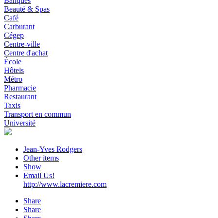
Banques
Beauté & Spas
Café
Carburant
Cégep
Centre-ville
Centre d'achat
École
Hôtels
Métro
Pharmacie
Restaurant
Taxis
Transport en commun
Université
Jean-Yves Rodgers
Other items
Show
Email Us!
http://www.lacremiere.com
Share
Share