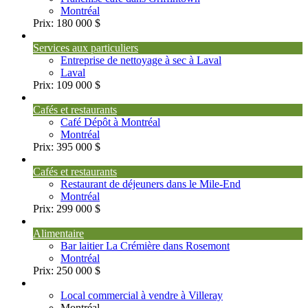
Montréal
Prix:
180 000 $
Services aux particuliers
Entreprise de nettoyage à sec à Laval
Laval
Prix:
109 000 $
Cafés et restaurants
Café Dépôt à Montréal
Montréal
Prix:
395 000 $
Cafés et restaurants
Restaurant de déjeuners dans le Mile-End
Montréal
Prix:
299 000 $
Alimentaire
Bar laitier La Crémière dans Rosemont
Montréal
Prix:
250 000 $
Local commercial à vendre à Villeray
Montréal