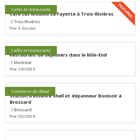
FEATURED
Cafés et restaurants
Café Les Moulins La Fayette à Trois-Rivières
Trois-Rivières
Prix:
À discuter
Cafés et restaurants
Restaurant de déjeuners dans le Mile-End
Montréal
Prix:
299 000 $
Commerce de détail
Station d’essence Shell et dépanneur Bonisoir à
Brossard
Brossard
Prix:
550 000 $